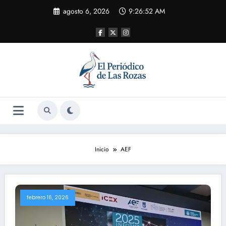
Saltar
agosto 6, 2026
9:26:53 AM
al
contenido
Inicio
AEF
febrero 16, 2026