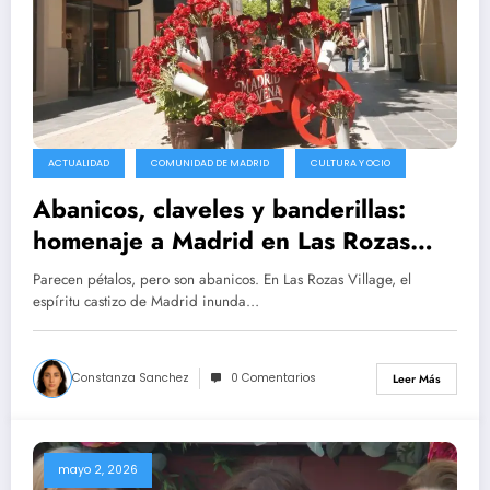
ACTUALIDAD
COMUNIDAD DE MADRID
CULTURA Y OCIO
Abanicos, claveles y banderillas:
homenaje a Madrid en Las Rozas
Village
Parecen pétalos, pero son abanicos. En Las Rozas Village, el
espíritu castizo de Madrid inunda…
Constanza Sanchez
0 Comentarios
Leer Más
mayo 2, 2026