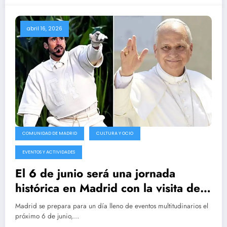
abril 16, 2026
COMUNIDAD DE MADRID
CULTURA Y OCIO
EVENTOS Y ACTIVIDADES
El 6 de junio será una jornada
histórica en Madrid con la visita del
papa León XIV y el concierto de Bad
Madrid se prepara para un día lleno de eventos multitudinarios el
Bunny.
próximo 6 de junio,…