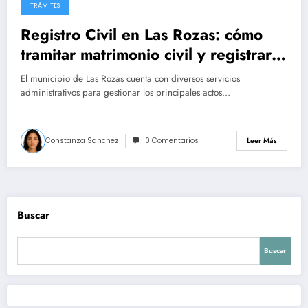
TRÁMITES
Registro Civil en Las Rozas: cómo
tramitar matrimonio civil y registrar
un nacimiento paso a paso
El municipio de Las Rozas cuenta con diversos servicios
administrativos para gestionar los principales actos…
Constanza Sanchez
0 Comentarios
Leer Más
Buscar
Buscar