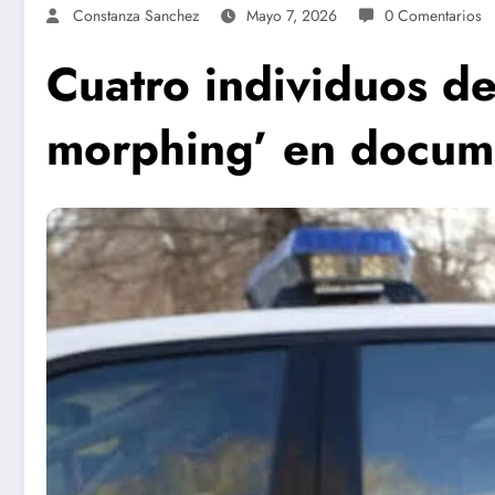
Constanza Sanchez
Mayo 7, 2026
0 Comentarios
Cuatro individuos de
morphing’ en docum