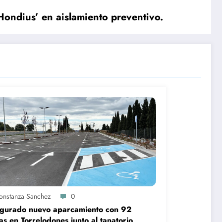
Hondius’ en aislamiento preventivo.
onstanza Sanchez
0
ugurado nuevo aparcamiento con 92
as en Torrelodones junto al tanatorio