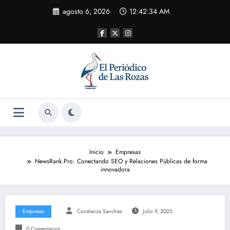
Saltar
agosto 6, 2026
12:42:34 AM
al
contenido
Inicio
Empresas
NewsRank.Pro: Conectando SEO y Relaciones Públicas de forma
innovadora
Empresas
Constanza Sanchez
Julio 9, 2025
0 Comentarios