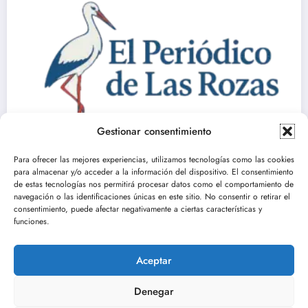
Gestionar consentimiento
Para ofrecer las mejores experiencias, utilizamos tecnologías como las cookies
para almacenar y/o acceder a la información del dispositivo. El consentimiento
de estas tecnologías nos permitirá procesar datos como el comportamiento de
navegación o las identificaciones únicas en este sitio. No consentir o retirar el
consentimiento, puede afectar negativamente a ciertas características y
Residencias para mayores en Las Rozas:
funciones.
opciones y opiniones disponibles
diciembre 31, 2024
Constanza Sanchez
Aceptar
Denegar