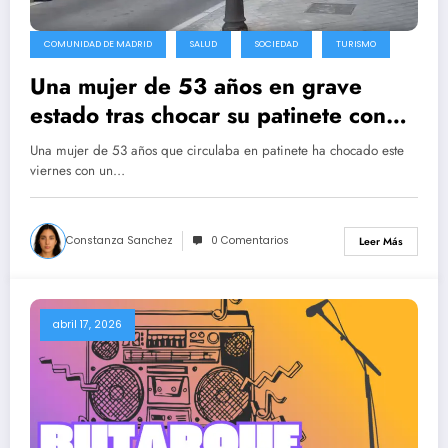
COMUNIDAD DE MADRID
SALUD
SOCIEDAD
TURISMO
Una mujer de 53 años en grave
estado tras chocar su patinete con
un coche en Aravaca
Una mujer de 53 años que circulaba en patinete ha chocado este
viernes con un…
Constanza Sanchez
0 Comentarios
Leer Más
abril 17, 2026