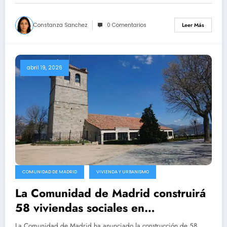
Constanza Sanchez
0 Comentarios
Leer Más
abril 19, 2026
COMUNIDAD DE MADRID
VIVIENDA Y URBANISMO
La Comunidad de Madrid construirá
58 viviendas sociales en
Guadarrama para familias
La Comunidad de Madrid ha anunciado la construcción de 58