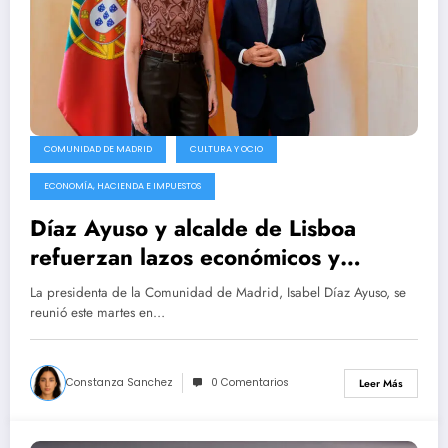
COMUNIDAD DE MADRID
CULTURA Y OCIO
ECONOMÍA, HACIENDA E IMPUESTOS
Díaz Ayuso y alcalde de Lisboa
refuerzan lazos económicos y
culturales en la Real Casa de
La presidenta de la Comunidad de Madrid, Isabel Díaz Ayuso, se
Correos
reunió este martes en…
Constanza Sanchez
0 Comentarios
Leer Más