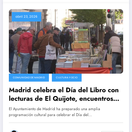
abril 23, 2026
COMUNIDAD DE MADRID
CULTURA Y OCIO
Madrid celebra el Día del Libro con
lecturas de El Quijote, encuentros
literarios y más actividades en
El Ayuntamiento de Madrid ha preparado una amplia
español
programación cultural para celebrar el Día del…