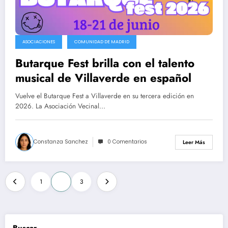
ASOCIACIONES
COMUNIDAD DE MADRID
Butarque Fest brilla con el talento
musical de Villaverde en español
Vuelve el Butarque Fest a Villaverde en su tercera edición en
2026. La Asociación Vecinal…
Constanza Sanchez
0 Comentarios
Leer Más
Paginación
1
2
3
de
entradas
Buscar