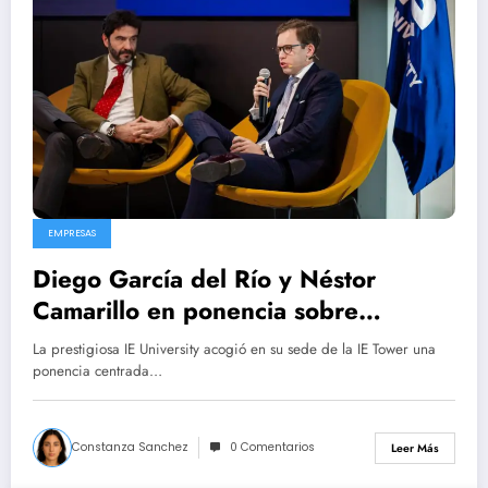
EMPRESAS
Diego García del Río y Néstor
Camarillo en ponencia sobre
inversión en IE University
La prestigiosa IE University acogió en su sede de la IE Tower una
ponencia centrada…
Constanza Sanchez
0 Comentarios
Leer Más