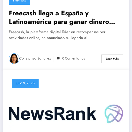
EMPRESAS
Freecash llega a España y
Latinoamérica para ganar dinero
viendo vídeos en español
Freecash, la plataforma digital líder en recompensas por
actividades online, ha anunciado su llegada al…
Constanza Sanchez
0 Comentarios
Leer Más
julio 9, 2025